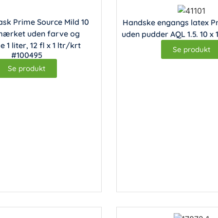
sk Prime Source Mild 10
Handske engangs latex P
ærket uden farve og
uden pudder AQL 1.5. 10 x 
1 liter, 12 fl x 1 ltr/krt
Se produkt
#100495
Se produkt