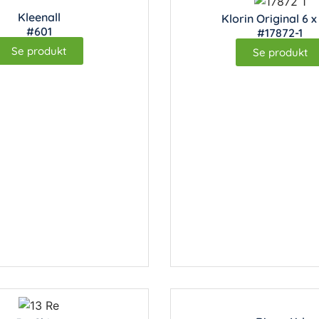
Kleenall
Klorin Original 6 x 
#601
#17872-1
Se produkt
Se produkt