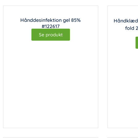
Hånddesinfektion gel 85%
Håndklædea
#122617
fold 
Se produkt