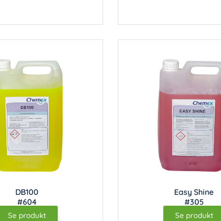
DB100
Easy Shine
#604
#305
Se produkt
Se produkt