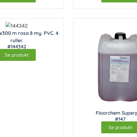
x300 m rosa 8 my. PVC. 4
ruller.
#144342
Se produkt
Floorchem Superp
#147
Se produkt