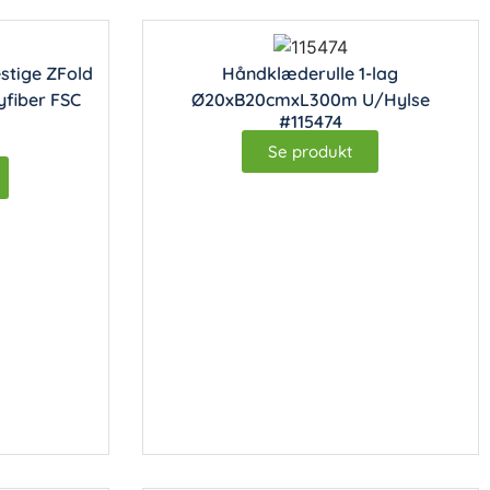
tige Z­Fold
Håndklæderulle 1-lag
yfiber FSC
Ø20xB20cmxL300m U/Hylse
#115474
.
Se produkt