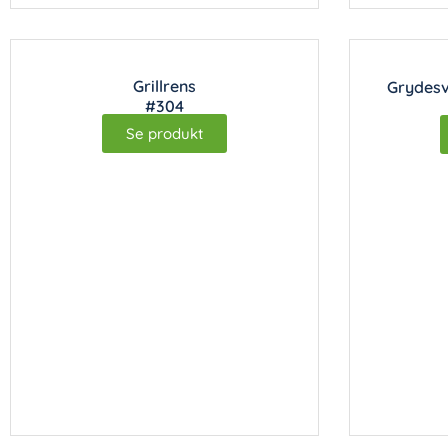
Grillrens
Grydesv
#304
Se produkt