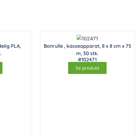
elig PLA,
Bonrulle , kasseapparat, 8 x 8 cm x 75
.
m, 30 stk.
#102471
Se produkt