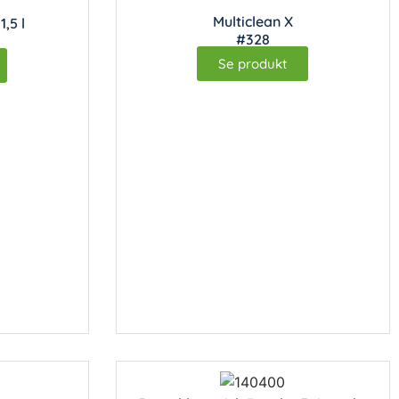
Multiclean X
1,5 l
#328
Se produkt