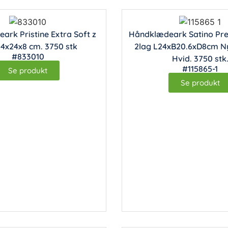
rk Pristine Extra Soft z
Håndklædeark Satino Pres
24x24x8 cm. 3750 stk
2­lag L24xB20.6xD8cm N
#833010
Hvid. 3750 stk
#115865-1
Se produkt
Se produkt