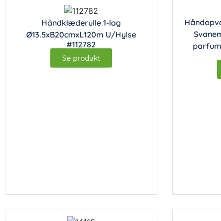
Håndopva
Håndklæderulle 1-lag
Svanem
Ø13.5xB20cmxL120m U/Hylse
#112782
parfume 
Se produkt