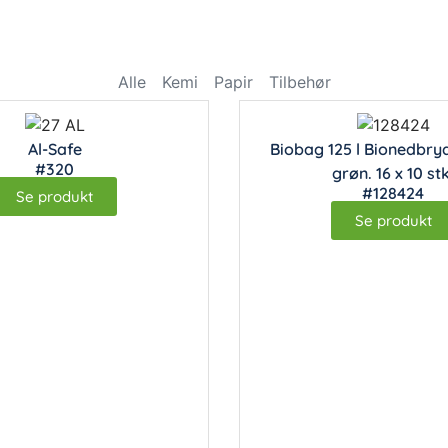
Alle
Kemi
Papir
Tilbehør
Al-Safe
Biobag 125 l Bionedbryd
#320
grøn. 16 x 10 stk
#128424
Se produkt
Se produkt