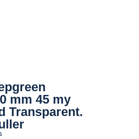
epgreen
00 mm 45 my
d Transparent.
uller
5