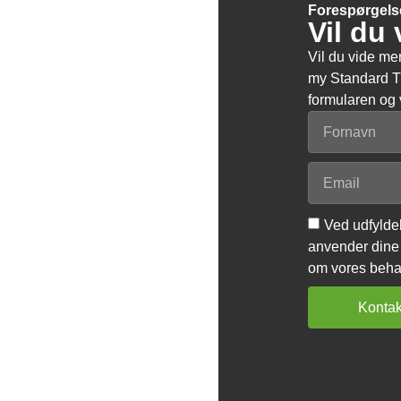
Forespørgels
Vil du
Vil du vide 
my Standard Tr
formularen og v
Ved udfyldel
anvender dine 
om vores behan
Kontak