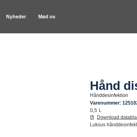
Nyheder
Mød os
Hånd di
Hånddesinfektion
Varenummer: 12510
0,5 L
Download databla
Luksus hånddesinfek