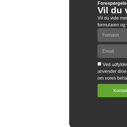
Forespørgels
Vil du
Vil du vide me
formularen og v
Ved udfyldel
anvender dine 
om vores behan
Kontak