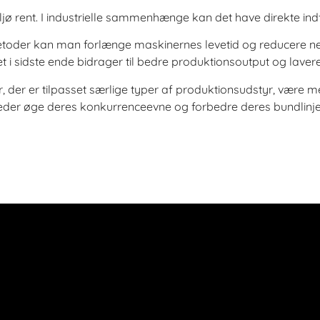
jø rent. I industrielle sammenhænge kan det have direkte in
toder kan man forlænge maskinernes levetid og reducere nede
ket i sidste ende bidrager til bedre produktionsoutput og laver
der er tilpasset særlige typer af produktionsudstyr, være m
mheder øge deres konkurrenceevne og forbedre deres bundlinje